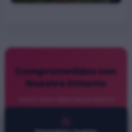
Comprometidos con
Nuestro Entorno
Nuestro talento digital siempre estará al
servicio de un propósito mayor. Juntos
creamos valor para nuestra tierra.
Privacidad y Cookies